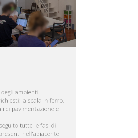
 degli ambienti.
hiesti: la scala in ferro,
riali di pavimentazione e
eguito tutte le fasi di
resenti nell’adiacente