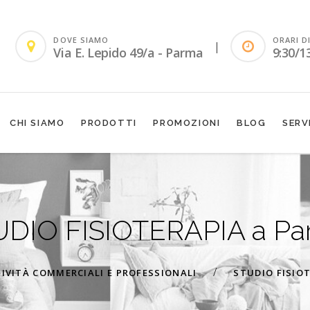
DOVE SIAMO
ORARI D
|
Via E. Lepido 49/a - Parma
9:30/1
CHI SIAMO
PRODOTTI
PROMOZIONI
BLOG
SERV
UDIO FISIOTERAPIA a Pa
/
IVITÀ COMMERCIALI E PROFESSIONALI
STUDIO FISIO