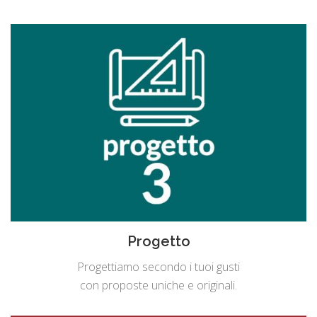
Progetto
Progettiamo secondo i tuoi gusti
con proposte uniche e originali.